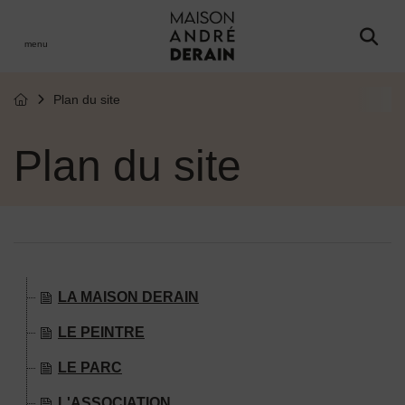
Menu de raccourcis
Retour à l'accueil
er le menu
Plan du site
Page d'accueil du site
Plan du site
LA MAISON DERAIN
LE PEINTRE
LE PARC
L'ASSOCIATION