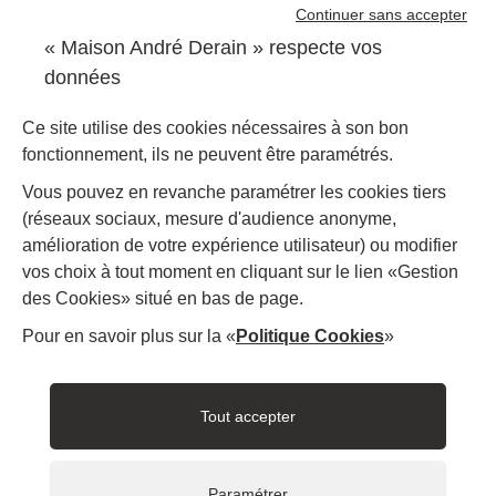
Continuer sans accepter
sont régulièrement organisés au sein de la Maison.
« Maison André Derain » respecte vos
données
01 39 22 31 31
Nous contacter
Ce site utilise des cookies nécessaires à son bon
fonctionnement, ils ne peuvent être paramétrés.
Restons connectés
Vous pouvez en revanche paramétrer les cookies tiers
(réseaux sociaux, mesure d'audience anonyme,
Nous suivre
Facebook
Instagram
amélioration de votre expérience utilisateur) ou modifier
vos choix à tout moment en cliquant sur le lien «Gestion
des Cookies» situé en bas de page.
Mentions légales
Accessibilité
Plan du site
Politique d'utilisation des cookies
Gestion des cookies
Pour en savoir plus sur la «
Politique Cookies
»
Desert-Retz
Saint-germain-boucle
OTISGBS
Monum
Tout accepter
Logo_vectorise-ok2023_b
Paramétrer